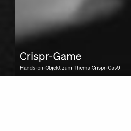
Crispr-Game
Hands-on-Objekt zum Thema Crispr-Cas9
dform ist ein 2001 gegründetes Wiener
Designkollektiv. Ein wesentlicher Schwerpunkt der
Arbeit beruht auf Entwurf und Umsetzung
wissenschafts­kommunikatorischer Projekte – von
der Formulierung konzeptueller Grundlagen über
die gestalterische Ausarbeitung bis hin zur
konstruktiv-­technischen Gesamtlösung. Dabei