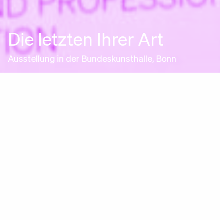
Die letzten Ihrer Art
Ausstellung in der Bundeskunsthalle, Bonn
dform ist ein 2001 gegründetes Wiener
Designkollektiv. Ein wesentlicher Schwerpunkt der
Arbeit beruht auf Entwurf und Umsetzung
wissenschafts­kommunikatorischer Projekte – von
der Formulierung konzeptueller Grundlagen über
die gestalterische Ausarbeitung bis hin zur
konstruktiv-­technischen Gesamtlösung. Dabei
kann dform auf jahrelange Erfahrung in der
Bearbeitung unterschiedlichster Designgenres
zurückgreifen und somit Projekte jedweder
Dimensionierungen verwirklichen, von der digitalen,
interaktiven Anwendung über klassisches Grafik-
bzw. Produktdesign bis hin zur großmaßstäblichen